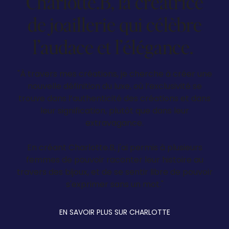
Charlotte.B, la créatrice
de joaillerie qui célèbre
l’audace et l’élégance.
"À travers mes créations, je cherche à créer une
nouvelle définition du luxe, où l’exclusivité se
trouve dans l’authenticité des créations et dans
leur signification, plutôt que dans leur
extravagance.
En créant Charlotte.B, j'ai permis à plusieurs
femmes de pouvoir raconter leur histoire au
travers des bijoux, et de se sentir libre de pouvoir
s'exprimer sans un mot."
EN SAVOIR PLUS SUR CHARLOTTE