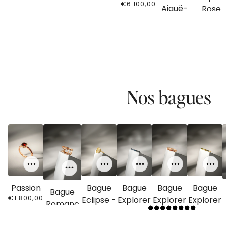
€6.100,00
Aiguë-
Rose
€5.200,0
Marine
€3.730,00
VOIR LA
Nos bagues
Passion
Bague
Bague
Bague
Bague
Bague
€1.800,00
Eclipse -
Explorer
Explorer
Explorer
Romanc
or jaune
- Bleu
-
- Vert
e
€2.100,00
€1.600,00
€1.600,00
Orange