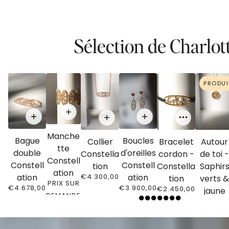
Sélection de Charlot
PRODUI
Manche
Bague
Boucles
Collier
Bracelet
Autour
tte
double
d'oreilles
Constella
cordon -
de toi -
Constell
Constell
Constell
tion
Constella
Saphir
ation
€4.300,00
ation
ation
tion
verts &
PRIX SUR
€4.678,00
€3.900,00
€2.450,00
jaune
DEMANDE
€4.800,