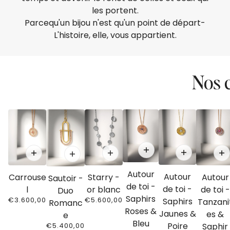
les portent.
Parcequ'un bijou n'est qu'un point de départ-
L'histoire, elle, vous appartient.
Nos c
ER CAROUSEL
Autour
Autour
Carrouse
Starry -
Autour
Sautoir -
de toi -
de toi -
l
or blanc
de toi -
Duo
Saphirs
€3.600,00
€5.600,00
Saphirs
Tanzani
Romanc
Roses &
Jaunes &
es &
e
Bleu
Poire
€5.400,00
Saphir