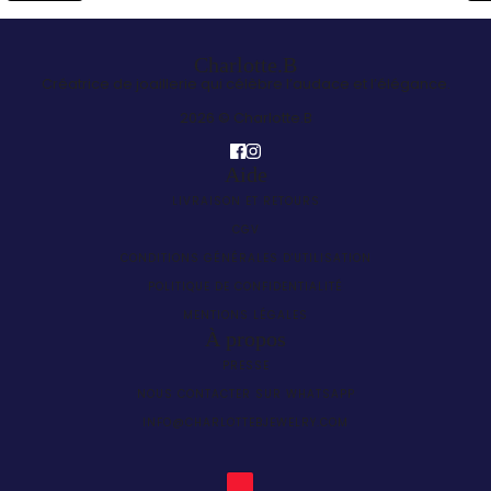
Charlotte.B
Créatrice de joaillerie qui célèbre l’audace et l’élégance.
2026 © Charlotte.B
Aide
LIVRAISON ET RETOURS
CGV
CONDITIONS GÉNÉRALES D'UTILISATION
POLITIQUE DE CONFIDENTIALITÉ
MENTIONS LÉGALES
À propos
PRESSE
NOUS CONTACTER SUR WHATSAPP
INFO@CHARLOTTEBJEWELRY.COM
SÉLECTEUR DE PAYS